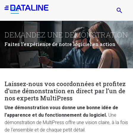
Aller
au
contenu
principal
DEMANDEZ UNE DÉMONSTRATION
Faites l’expérience de notre logiciel en action
Laissez-nous vos coordonnées et profitez
d’une démonstration en direct par l’un de
nos experts MultiPress
Une démonstration vous donne une bonne idée de
l’apparence et du fonctionnement du logiciel.
Une
démonstration de MultiPress offre une vision claire, à la fois
de l’ensemble et de chaque petit détail.