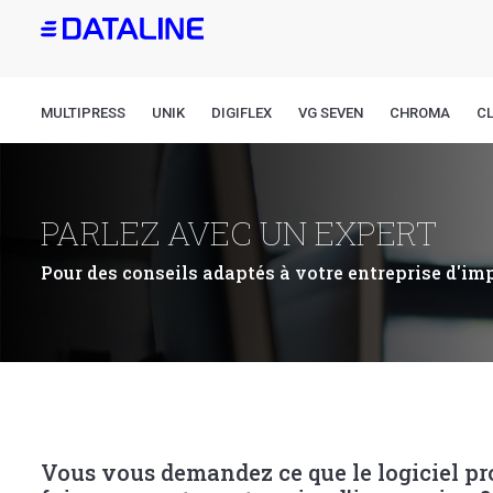
Aller
au
contenu
principal
MULTIPRESS
UNIK
DIGIFLEX
VG SEVEN
CHROMA
CL
PARLEZ AVEC UN EXPERT
Pour des conseils adaptés à votre entreprise d'im
Vous vous demandez ce que le logiciel pr