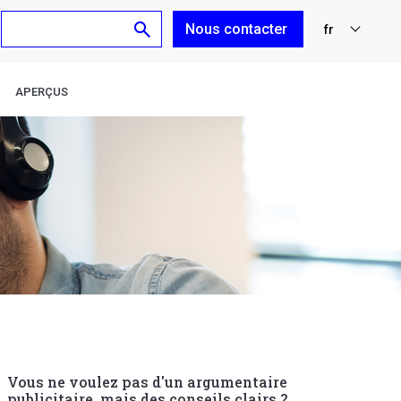
Nous contacter
fr
nl
APERÇUS
en
de
es
Vous ne voulez pas d'un argumentaire
publicitaire, mais des conseils clairs ?