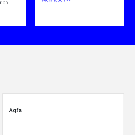
r an
Agfa