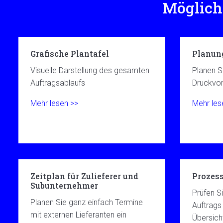
Möglich
Grafische Plantafel
Planun
Visuelle Darstellung des gesamten
Planen S
Auftragsablaufs
Druckvors
Mehr lesen >>
Mehr les
Zeitplan für Zulieferer und
Prozess
Subunternehmer
Prüfen S
Planen Sie ganz einfach Termine
Auftrags 
mit externen Lieferanten ein
Übersich