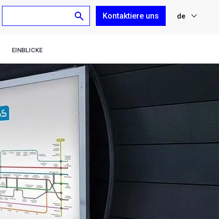
Kontaktiere uns
de
nl
EINBLICKE
fr
en
es