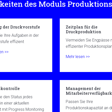
keiten des Moduls Produktion
g der Druckvorstufe
Zeitplan für die
Druckproduktion
ie Ihre Aufgaben in der
Vermeiden Sie Engpässe 
tufe effizient
effizienter Produktionspla
en >>
Mehr lesen >>
kontrolle
Management der
Mitarbeiterverfügbark
ie den Status jedes
Passen Sie Ihre
in einer aktuellen
Produktionskapazität an d
t mit Progress Monitoring