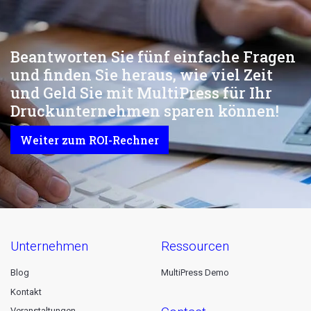
Beantworten Sie fünf einfache Fragen
und finden Sie heraus, wie viel Zeit
und Geld Sie mit MultiPress für Ihr
Druckunternehmen sparen können!
Weiter zum ROI-Rechner
unternehmen
ressourcen
Blog
MultiPress Demo
Kontakt
Veranstaltungen