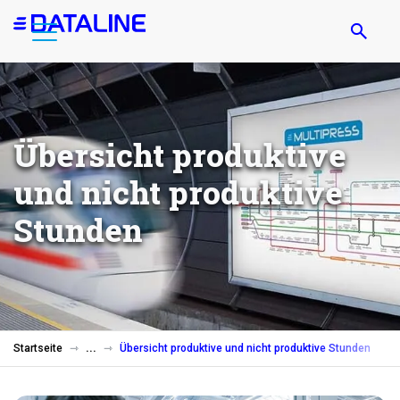
Direkt
zum
Inhalt
Übersicht produktive
und nicht produktive
Stunden
Startseite
Übersicht produktive und nicht produktive Stunden