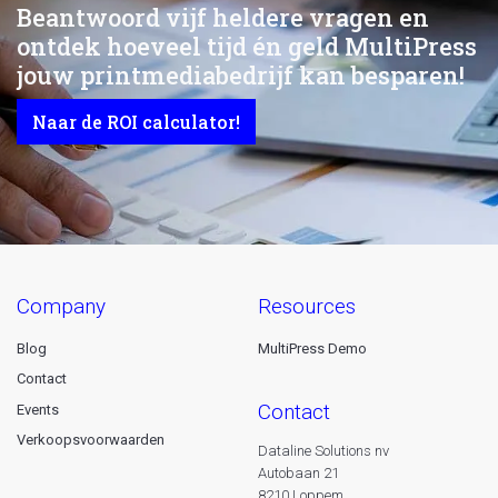
Beantwoord vijf heldere vragen en
ontdek hoeveel tijd én geld MultiPress
jouw printmediabedrijf kan besparen!
Naar de ROI calculator!
company
resources
Blog
MultiPress Demo
Contact
contact
Events
Verkoopsvoorwaarden
Dataline Solutions nv
Autobaan 21
8210 Loppem