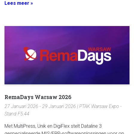
Lees meer »
RemaDays Warsaw 2026
27 Januari 2026 - 29 Januari 2026 | PTAK Warsaw Expo -
Stand F5.44
Met MultiPress, Unik en DigiFlex stelt Dataline 3
gespecialiseerde MIS/ERP-softwareoplossingen voor op