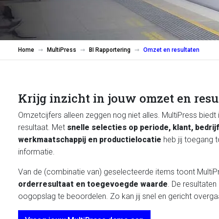
Home
MultiPress
BI Rapportering
Omzet en resultaten
Krijg inzicht in jouw omzet en resu
Omzetcijfers alleen zeggen nog niet alles. MultiPress biedt i
resultaat. Met
snelle selecties op periode, klant, bedri
werkmaatschappij en productielocatie
heb jij toegang 
informatie.
Van de (combinatie van) geselecteerde items toont Multi
orderresultaat en toegevoegde waarde
. De resultaten
oogopslag te beoordelen. Zo kan jij snel en gericht overgaa