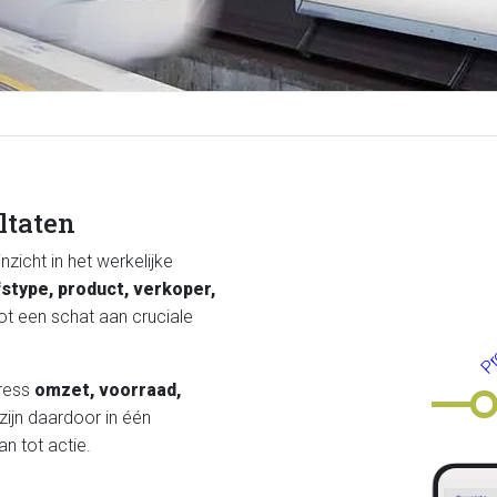
ltaten
nzicht in het werkelijke
Pro
jfstype, product, verkoper,
tot een schat aan cruciale
Press
omzet, voorraad,
 zijn daardoor in één
n tot actie.