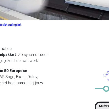
Boekhoudinglink
 met de
udpakket
. Zo synchroniseer
e jezelf heel wat werk.
an 50 Europese
AP, Sage, Exact, Datev,
het best aansluit bij jouw