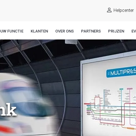
Helpcenter
OUW FUNCTIE
KLANTEN
OVER ONS
PARTNERS
PRIJZEN
E
nk