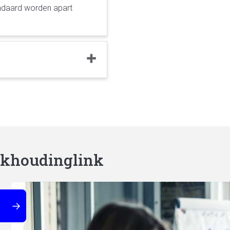
ndaard worden apart
ekhoudinglink