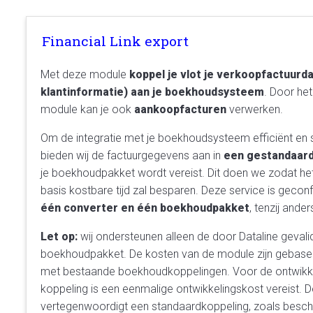
Financial Link export
Met deze module
koppel je vlot je verkoopfactuurda
klantinformatie) aan je boekhoudsysteem
. Door he
module kan je ook
aankoopfacturen
verwerken.
Om de integratie met je boekhoudsysteem efficiënt en sn
bieden wij de factuurgegevens aan in
een gestandaar
je boekhoudpakket wordt vereist. Dit doen we zodat het 
basis kostbare tijd zal besparen. Deze service is gecon
één converter en één boekhoudpakket
, tenzij and
Let op:
wij ondersteunen alleen de door Dataline gevali
boekhoudpakket.
De kosten van de module zijn gebasee
met bestaande boekhoudkoppelingen. Voor de ontwikke
koppeling is een eenmalige ontwikkelingskost vereist.
D
vertegenwoordigt een standaardkoppeling, zoals besch