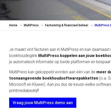
Home
MultiPress
Facturering & financieel beheer
MultiPress 
Je maakt vlot facturen aan in MultiPress en kan daarnaast
boekhoudinglink
MultiPress koppelen aan jouw boekho
je automatisch informatie op beide platformen en bespaar j
MultiPress kan gekoppeld worden aan één van de
meer d
toonaangevende boekhoudsoftwarepakketten
(o.a. S
Microsoft en Kluwer). Aan jou dus de keuze welke software 
printmediabedrijf!
Vraag jouw MultiPress demo aan