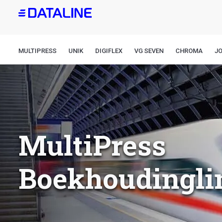
Overslaan
en
naar
de
MULTIPRESS
UNIK
DIGIFLEX
VG SEVEN
CHROMA
J
inhoud
gaan
MultiPress
Boekhoudingli