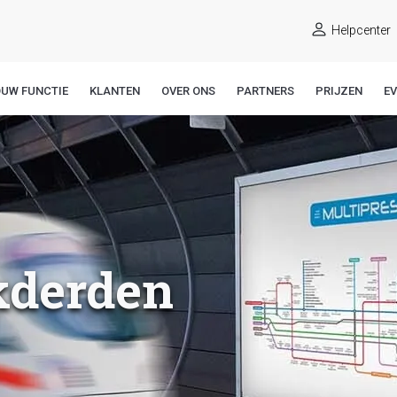
Helpcenter
OUW FUNCTIE
KLANTEN
OVER ONS
PARTNERS
PRIJZEN
E
kderden