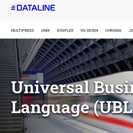
Overslaan
en
naar
de
MULTIPRESS
UNIK
DIGIFLEX
VG SEVEN
CHROMA
J
inhoud
gaan
Universal Busi
Language (UBL