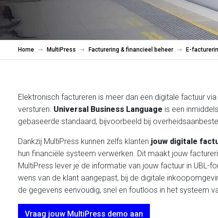
Home
MultiPress
Facturering & financieel beheer
E-factureri
Elektronisch factureren is meer dan een digitale factuur v
versturen.
Universal Business Language
is een inmiddel
gebaseerde standaard, bijvoorbeeld bij overheidsaanbeste
Dankzij MultiPress kunnen zelfs klanten
jouw digitale fac
hun financiële systeem verwerken. Dit maakt jouw factureri
MultiPress lever je de informatie van jouw factuur in UBL-
wens van de klant aangepast, bij de digitale inkoopomgevi
de gegevens eenvoudig, snel en foutloos in het systeem va
Vraag jouw MultiPress demo aan