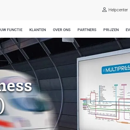
Helpcenter
OUW FUNCTIE
KLANTEN
OVER ONS
PARTNERS
PRIJZEN
E
ness
)