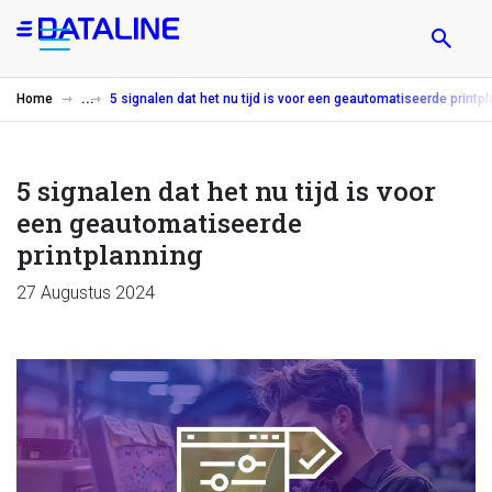
Overslaan
en
naar
de
Home
5 signalen dat het nu tijd is voor een geautomatiseerde printp
inhoud
gaan
5 signalen dat het nu tijd is voor
een geautomatiseerde
printplanning
27 Augustus 2024