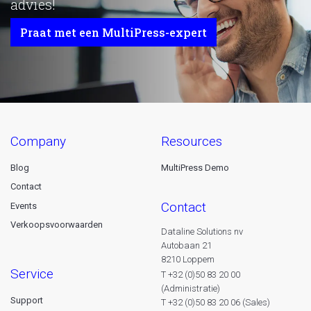
advies!
Praat met een MultiPress-expert
company
resources
Blog
MultiPress Demo
Contact
contact
Events
Verkoopsvoorwaarden
Dataline Solutions nv
Autobaan 21
8210 Loppem
service
T +32 (0)50 83 20 00
(Administratie)
Support
T +32 (0)50 83 20 06 (Sales)