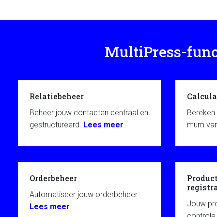
MultiPress-funct
Relatiebeheer
Calcula
Beheer jouw contacten centraal en
Bereken 
gestructureerd.
Lees meer
mum van 
Orderbeheer
Product
registr
Automatiseer jouw orderbeheer.
Jouw pro
Lees meer
controle