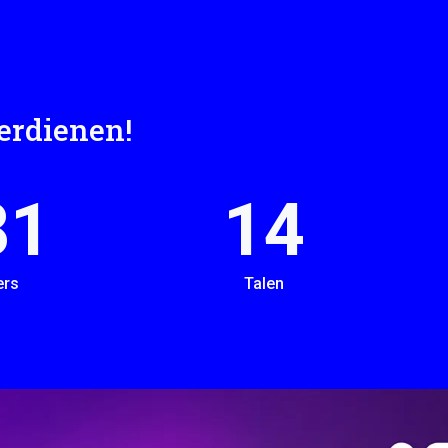
verdienen!
00
14
ers
Talen