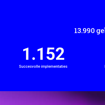
14.000
geb
1.286
Succesvolle implementaties