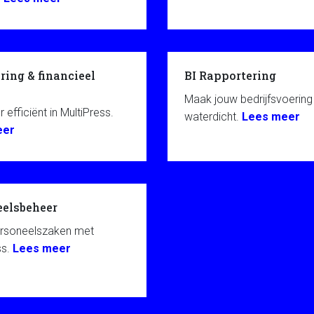
ring & financieel
BI Rapportering
Maak jouw bedrijfsvoering
 efficiënt in MultiPress.
waterdicht.
Lees meer
eer
eelsbeheer
ersoneelszaken met
ss.
Lees meer