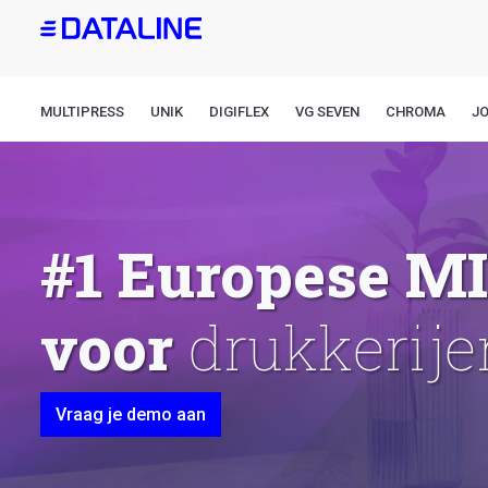
Overslaan
en
naar
de
MULTIPRESS
UNIK
DIGIFLEX
VG SEVEN
CHROMA
J
inhoud
gaan
#1 Europese M
voor
Vraag je demo aan