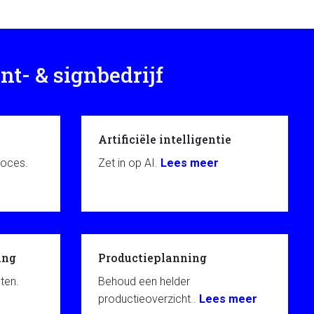
nt- & signbedrijf
Artificiële intelligentie
roces.
Zet in op AI.
Lees meer
ing
Productieplanning
ten.
Behoud een helder
productieoverzicht..
Lees meer