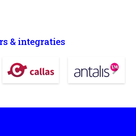
s & integraties
Next