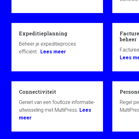
Expeditieplanning
Facture
beheer
Beheer je expeditieproces
Factureer
efficiënt..
Lees meer
Lees m
Connectiviteit
Person
Geniet van een foutloze informatie-
Regel p
uitwisseling met MultiPress.
Lees
MultiPre
meer