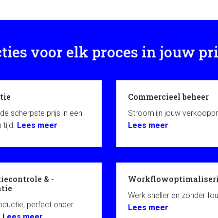
ies voor elk proces in jouw pri
tie
Commercieel beheer
de scherpste prijs in een
Stroomlijn jouw verkoopp
tijd.
Lees meer
Lees meer
iecontrole & -
Workflowoptimaliser
atie
Werk sneller en zonder fou
ductie, perfect onder
Lees meer
.
Lees meer