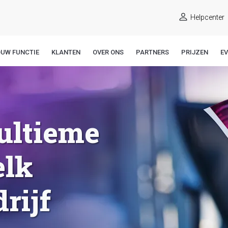
Helpcenter
OUW FUNCTIE
KLANTEN
OVER ONS
PARTNERS
PRIJZEN
E
 ultieme
elk
rijf