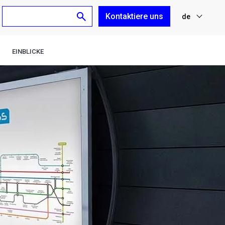
Kontaktiere uns
de
nl
EINBLICKE
fr
en
es