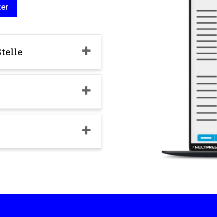
ter
telle