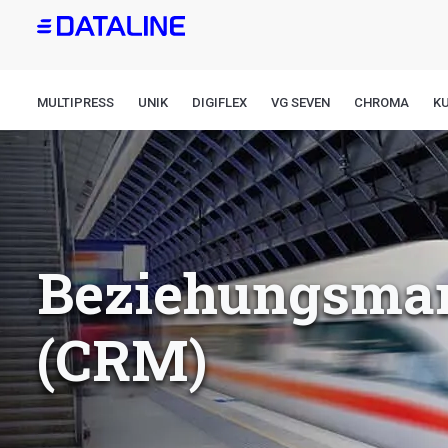
Direkt
zum
Inhalt
MULTIPRESS
UNIK
DIGIFLEX
VG SEVEN
CHROMA
K
Beziehungsma
(CRM)