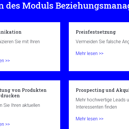
en des Moduls Beziehungsmana
nikation
Preisfestsetzung
ieren Sie mit Ihren
Vermeiden Sie falsche An
Mehr lesen >>
en >>
tung von Produkten
Prospecting und Akqui
rdrucken
Mehr hochwertige Leads 
n Sie Ihren aktuellen
Interessenten finden
Mehr lesen >>
en >>