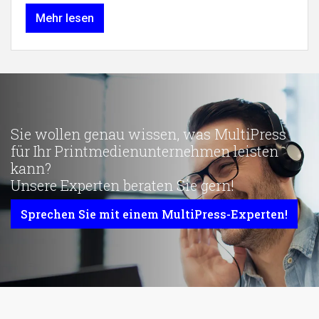
Mehr lesen
Sie wollen genau wissen, was MultiPress
für Ihr Printmedienunternehmen leisten
kann?
Unsere Experten beraten Sie gern!
Sprechen Sie mit einem MultiPress-Experten!