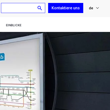
Kontaktiere uns
de
nl
EINBLICKE
fr
en
es