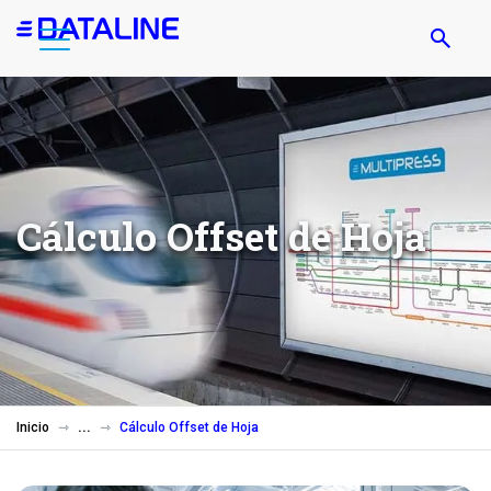
Pasar
al
contenido
principal
Cálculo Offset de Hoja
Inicio
Cálculo Offset de Hoja