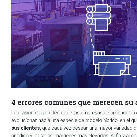
4 errores comunes que merecen su 
La división clásica dentro de las empresas de producción 
evolucionan hacia una especie de modelo híbrido, en el q
sus clientes,
que cada vez desean una mayor variedad de
añadido y lograr así márgenes más elevados. Al fin y al c