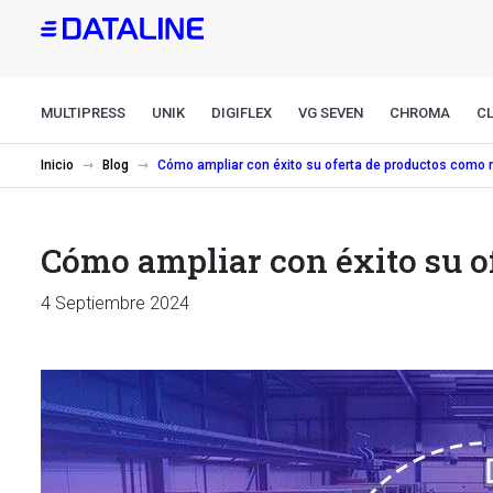
Pasar
al
contenido
principal
MULTIPRESS
UNIK
DIGIFLEX
VG SEVEN
CHROMA
CL
Inicio
Blog
Cómo ampliar con éxito su oferta de productos como 
Cómo ampliar con éxito su o
4 Septiembre 2024