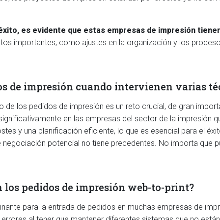
n éxito, es evidente que estas empresas de impresión tien
etos importantes, como ajustes en la organización y los proce
dos de impresión cuando intervienen varias t
 de los pedidos de impresión es un reto crucial, de gran importan
significativamente en las empresas del sector de la impresión q
ostes y una planificación eficiente, lo que es esencial para el é
de negociación potencial no tiene precedentes. No importa que p
on los pedidos de impresión web-to-print?
inante para la entrada de pedidos en muchas empresas de impres
y errores al tener que mantener diferentes sistemas que no está