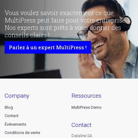
Vous voulez savoir exactement ce que
MultiPress peut faire pour votre entreprise ?
Nos experts sont prêts à vous donner des
conseils clairs !
Parlez à un expert MultiPress !
company
ressources
Blog
MultiPress Demo
Contact
contact
Événements
Conditions de vente
Dataline SA