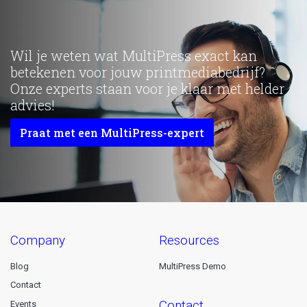
Wil je weten wat MultiPress exact kan
betekenen voor jouw printmediabedrijf?
Onze experts staan voor je klaar met helder
advies!
Praat met een MultiPress-expert
company
resources
Blog
MultiPress Demo
Contact
contact
Events