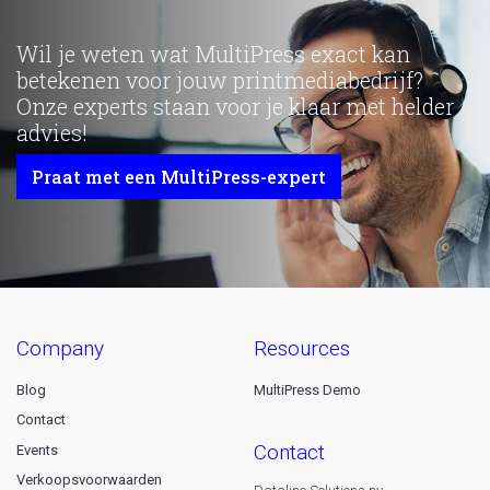
Wil je weten wat MultiPress exact kan
betekenen voor jouw printmediabedrijf?
Onze experts staan voor je klaar met helder
advies!
Praat met een MultiPress-expert
company
resources
Blog
MultiPress Demo
Contact
contact
Events
Verkoopsvoorwaarden