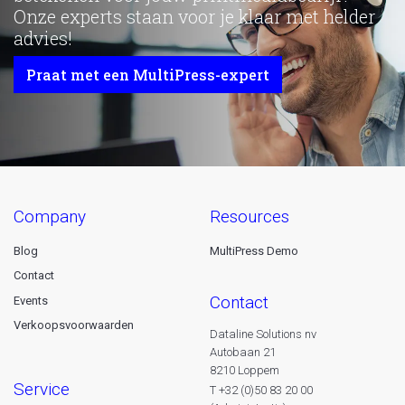
Onze experts staan voor je klaar met helder
advies!
Praat met een MultiPress-expert
company
resources
Blog
MultiPress Demo
Contact
contact
Events
Verkoopsvoorwaarden
Dataline Solutions nv
Autobaan 21
8210 Loppem
service
T +32 (0)50 83 20 00