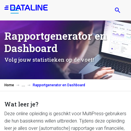
Overslaan
en
naar
de
Rapportgenerator en
inhoud
gaan
Dashboard
Volg jouw statistieken op de voet!
Home
Rapportgenerator en Dashboard
Wat leer je?
Deze online opleiding is geschikt voor MultiPress-gebruikers
die hun basiskennis willen uitbreiden. Tijdens deze opleiding
leer je alles over (automatische) rapportage van financiële,