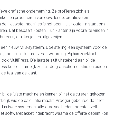
ve grafische onderneming. Ze profileren zich als
nken en produceren van opvallende, creatieve en
e nieuwste machines is het bedrijf uit Houten in staat om
en. Dat bespaart kosten. Hun klanten zijn vooral te vinden in
reaus, drukkerijen en uitgeverijen.
een nieuw MIS-systeem. Doelstelling: één systeem voor de
der, facturatie tot urenverantwoording. Bij hun zoektocht
k MultiPress. Die laatste sluit uitstekend aan bij de
ss komen namelijk zelf uit de grafische industrie en bieden
e taal van de klant.
 bij de juiste machine en kunnen bij het calculeren gekozen
ankelijk wie de calculatie maakt. Vroeger gebeurde dat met
 dus twee systemen. Alle draaisnelheden moesten zelf
het softwarepakket ingebracht waarna de offerte geprint kon