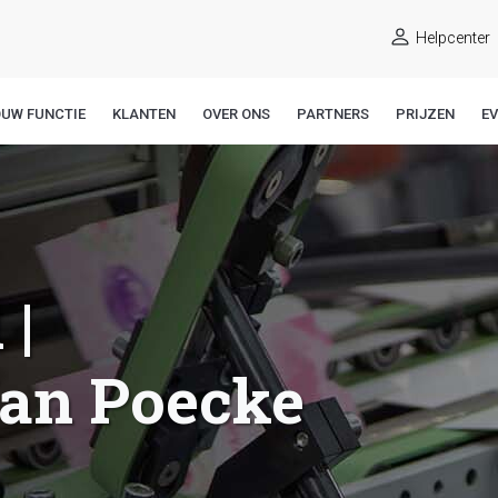
Helpcenter
OUW FUNCTIE
KLANTEN
OVER ONS
PARTNERS
PRIJZEN
E
 |
an Poecke