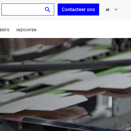
Contacteer ons
nl
fr
VENTS
INZICHTEN
en
de
es