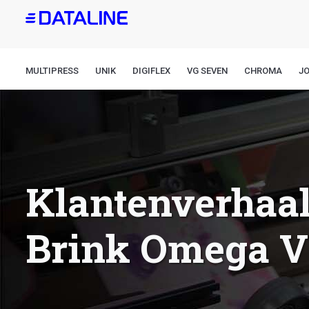
Overslaan
en
naar
de
MULTIPRESS
UNIK
DIGIFLEX
VG SEVEN
CHROMA
J
inhoud
gaan
Klantenverhaal
Brink Omega V