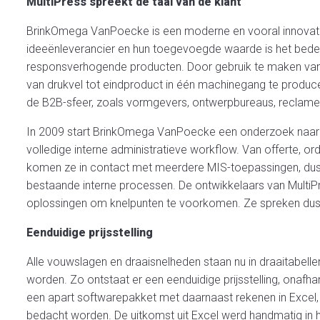
MultiPress spreekt de taal van de klant
BrinkOmega VanPoecke is een moderne en vooral innovatie
ideeënleverancier en hun toegevoegde waarde is het bede
responsverhogende producten. Door gebruik te maken van d
van drukvel tot eindproduct in één machinegang te producer
de B2B-sfeer, zoals vormgevers, ontwerpbureaus, reclamebu
In 2009 start BrinkOmega VanPoecke een onderzoek naar 
volledige interne administratieve workflow. Van offerte, or
komen ze in contact met meerdere MIS-toepassingen, dus oo
bestaande interne processen. De ontwikkelaars van MultiPre
oplossingen om knelpunten te voorkomen. Ze spreken dus d
Eenduidige prijsstelling
Alle vouwslagen en draaisnelheden staan nu in draaitabellen
worden. Zo ontstaat er een eenduidige prijsstelling, onafh
een apart softwarepakket met daarnaast rekenen in Excel,
bedacht worden. De uitkomst uit Excel werd handmatig in 