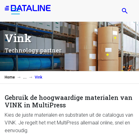
Overslaan
en
naar
de
Vink
inhoud
gaan
Technology partner
Home
Vink
Gebruik de hoogwaardige materialen van
VINK in MultiPress
Kies de juiste materialen en substraten uit de catalogus van
VINK. Je regelt het met MultiPress allemaal online, snel en
eenvoudig.