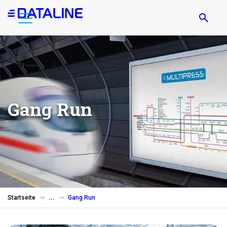
Direkt
zum
Inhalt
Gang Run
Startseite
Gang Run