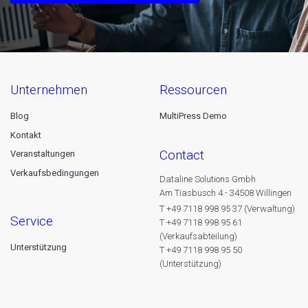
unternehmen
ressourcen
Blog
MultiPress Demo
Kontakt
contact
Veranstaltungen
Verkaufsbedingungen
Dataline Solutions Gmbh
Am Tiasbusch 4 - 34508 Willingen
T +49 7118 998 95 37 (Verwaltung)
service
T +49 7118 998 95 61
(Verkaufsabteilung)
Unterstützung
T +49 7118 998 95 50
(Unterstützung)