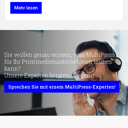
Mehr lesen
Sie wollen genau wissen, was MultiPress
für Ihr Printmedienunternehmen leisten
kann?
Unsere Experten beraten Sie gern!
Sprechen Sie mit einem MultiPress-Experten!