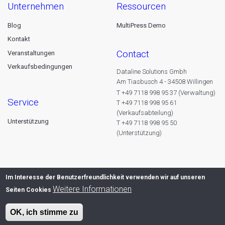
unternehmen
ressourcen
Blog
MultiPress Demo
Kontakt
contact
Veranstaltungen
Verkaufsbedingungen
Dataline Solutions Gmbh
Am Tiasbusch 4 - 34508 Willingen
T +49 7118 998 95 37 (Verwaltung)
service
T +49 7118 998 95 61
(Verkaufsabteilung)
Unterstützung
T +49 7118 998 95 50
(Unterstützung)
Im Interesse der Benutzerfreundlichkeit verwenden wir auf unseren
Weitere Informationen
Seiten Cookies
OK, ich stimme zu
© 2026 Dataline nv. All rights reserved -
Privacy declaration