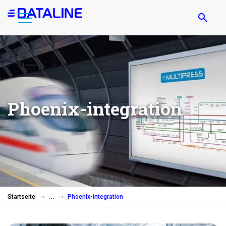
Direkt
zum
Inhalt
Phoenix-integration
Startseite
Phoenix-integration