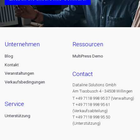
unternehmen
ressourcen
Blog
MultiPress Demo
Kontakt
contact
Veranstaltungen
Verkaufsbedingungen
Dataline Solutions Gmbh
Am Tiasbusch 4 - 34508 Willingen
T +49 7118 998 95 37 (Verwaltung)
service
T +49 7118 998 95 61
(Verkaufsabteilung)
Unterstützung
T +49 7118 998 95 50
(Unterstützung)