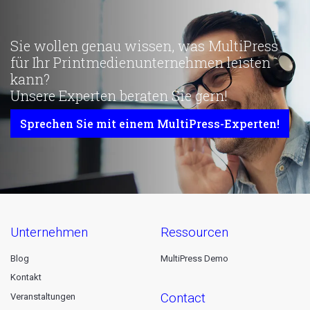
Sie wollen genau wissen, was MultiPress
für Ihr Printmedienunternehmen leisten
kann?
Unsere Experten beraten Sie gern!
Sprechen Sie mit einem MultiPress-Experten!
unternehmen
ressourcen
Blog
MultiPress Demo
Kontakt
contact
Veranstaltungen