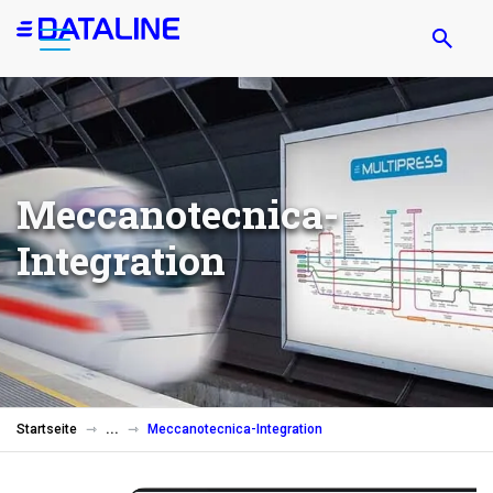
Direkt
zum
Inhalt
Meccanotecnica-
Integration
Startseite
Meccanotecnica-Integration