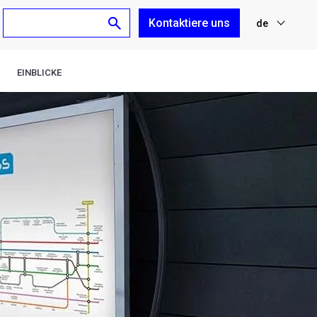
Kontaktiere uns
de
nl
EINBLICKE
fr
en
es