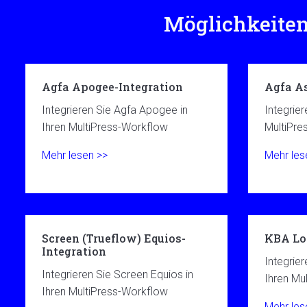
Möglichkeiten
Agfa Apogee-Integration
Agfa As
Integrieren Sie Agfa Apogee in
Integrier
Ihren MultiPress-Workflow
MultiPre
Mehr lesen >>
Mehr les
Screen (Trueflow) Equios-
KBA Lo
Integration
Integrie
Integrieren Sie Screen Equios in
Ihren Mu
Ihren MultiPress-Workflow
Mehr les