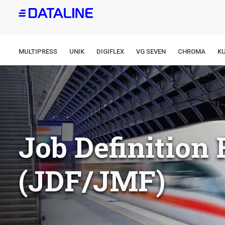
Direkt
zum
Inhalt
MULTIPRESS
UNIK
DIGIFLEX
VG SEVEN
CHROMA
K
Job Definition
(JDF/JMF)