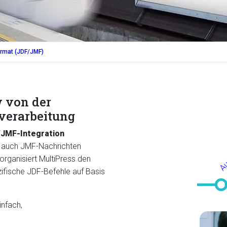
ormat (JDF/JMF)
w von der
verarbeitung
Au
/JMF-Integration
nn auch JMF-Nachrichten
organisiert MultiPress den
fische JDF-Befehle auf Basis
infach,