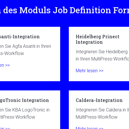
 des Moduls Job Definition Fo
anti-Integration
Heidelberg Prinect
Integration
en Sie Agfa Asanti in Ihren
Integrieren Sie Heidelberg
ss-Workflow
in Ihren MultiPress-Workfl
en >>
Mehr lesen >>
goTronic Integration
Caldera-Integration
ren Sie KBA LogoTronic in
Integrieren Sie Caldera in 
ltiPress-Workflow
MultiPress-Workflow
en >>
Mehr lesen >>