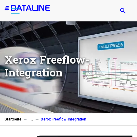
Direkt
zum
Inhalt
Xerox Freeflow-
Integration
Startseite
Xerox Freeflow-Integration