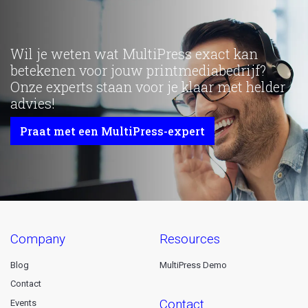
Wil je weten wat MultiPress exact kan
betekenen voor jouw printmediabedrijf?
Onze experts staan voor je klaar met helder
advies!
Praat met een MultiPress-expert
company
resources
Blog
MultiPress Demo
Contact
contact
Events